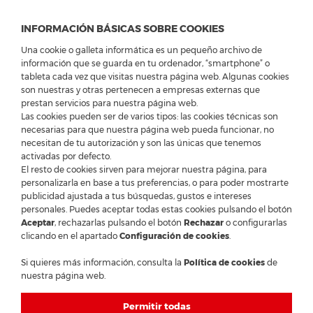
INFORMACIÓN BÁSICAS SOBRE COOKIES
Una cookie o galleta informática es un pequeño archivo de
información que se guarda en tu ordenador, “smartphone” o
tableta cada vez que visitas nuestra página web. Algunas cookies
son nuestras y otras pertenecen a empresas externas que
GP DE QATAR DE FÓRMULA 1 -
prestan servicios para nuestra página web.
CLASIFICACIÓN SPRINT
Las cookies pueden ser de varios tipos: las cookies técnicas son
necesarias para que nuestra página web pueda funcionar, no
necesitan de tu autorización y son las únicas que tenemos
activadas por defecto.
El resto de cookies sirven para mejorar nuestra página, para
personalizarla en base a tus preferencias, o para poder mostrarte
GP de Qatar de Fórmula 1 - Clasificación Sprint
publicidad ajustada a tus búsquedas, gustos e intereses
personales. Puedes aceptar todas estas cookies pulsando el botón
Ferrari acentúa sus problemas en Losail
Aceptar
, rechazarlas pulsando el botón
Rechazar
o configurarlas
clicando en el apartado
Configuración de cookies
.
Redacción de Noticias (FCE)
Si quieres más información, consulta la
Política de cookies
de
Fotos: F1 / FIA / Ferrari
nuestra página web.
© 2025 Ferrari Club España
Permitir todas