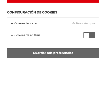
CONFIGURACIÓN DE COOKIES
Cookies técnicas
Activas siempre
Cookies de análisis
Guardar mis preferencias
Circuito:
Losail International Circuit
Losail – 5,419 km
Sprint Qualifying:
Ferrari SF25
Charles Leclerc:
9º - SQ1 - 1’21''636 - SQ2 – 1’21''190 -
SQ3 –