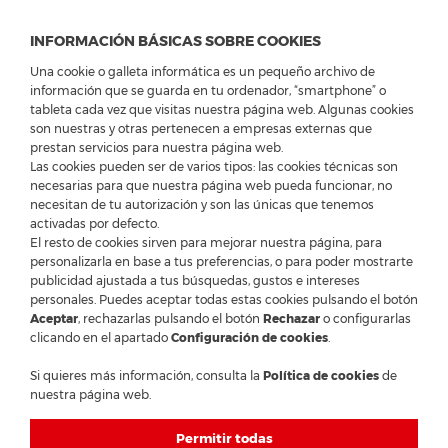
INFORMACIÓN BÁSICAS SOBRE COOKIES
Una cookie o galleta informática es un pequeño archivo de
información que se guarda en tu ordenador, “smartphone” o
tableta cada vez que visitas nuestra página web. Algunas cookies
son nuestras y otras pertenecen a empresas externas que
WEC: “6 HORAS DE IMOLA” – GRAN FIESTA EN
prestan servicios para nuestra página web.
EL CENTRO DE IMOLA...
Las cookies pueden ser de varios tipos: las cookies técnicas son
necesarias para que nuestra página web pueda funcionar, no
necesitan de tu autorización y son las únicas que tenemos
activadas por defecto.
El resto de cookies sirven para mejorar nuestra página, para
personalizarla en base a tus preferencias, o para poder mostrarte
WEC: “6 horas de Imola” – Gran fiesta en el
publicidad ajustada a tus búsquedas, gustos e intereses
personales. Puedes aceptar todas estas cookies pulsando el botón
centro de Imola...
Aceptar
, rechazarlas pulsando el botón
Rechazar
o configurarlas
clicando en el apartado
Configuración de cookies
.
Con los pilotos dándose un baño de multitudes
Si quieres más información, consulta la
Política de cookies
de
nuestra página web.
Fede García - Redacción de Noticias (FCE)
Fotos: FIA WEC / Ferrari - © 2026 Ferrari Club España
Permitir todas