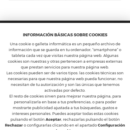
INFORMACIÓN BÁSICAS SOBRE COOKIES
Una cookie o galleta informática es un pequeño archivo de
información que se guarda en tu ordenador, “smartphone” o
tableta cada vez que visitas nuestra página web. Algunas
cookies son nuestras y otras pertenecen a empresas externas
FERRARI CLUB ESPAÑA
que prestan servicios para nuestra página web.
Calle Constancia 41, entreplanta - 28002 Madrid
Las cookies pueden ser de varios tipos: las cookies técnicas son
T
+34 91 5754160
M
ferrari@ferrariclubespana.com
necesarias para que nuestra página web pueda funcionar, no
H
Lunes a jueves de 9:00 a 17:30h, viernes de 9:00 a 15:00h.
necesitan de tu autorización y son las únicas que tenemos
activadas por defecto.
CLUB FERRARI
El resto de cookies sirven para mejorar nuestra página, para
EN LAS REDES
personalizarla en base a tus preferencias, o para poder
mostrarte publicidad ajustada a tus búsquedas, gustos e
FERRARI OFICIAL
intereses personales. Puedes aceptar todas estas cookies
MUNDO FERRARI
pulsando el botón
Aceptar
, rechazarlas pulsando el botón
Rechazar
o configurarlas clicando en el apartado
Configuración