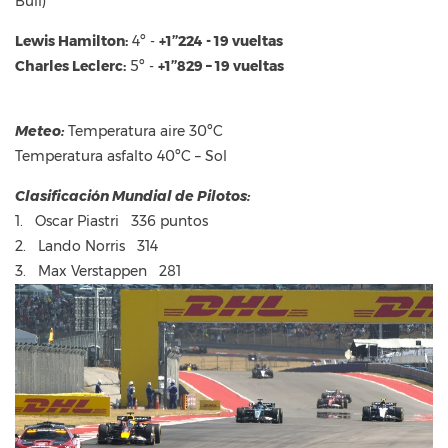
Bull)
Lewis Hamilton:
4º -
+1’’224 - 19 vueltas
Charles Leclerc:
5º -
+1’’829 – 19 vueltas
Meteo:
Temperatura aire 30ºC
Temperatura asfalto 40ºC – Sol
Clasificación Mundial de Pilotos:
1. Oscar Piastri 336 puntos
2. Lando Norris 314
3. Max Verstappen 281