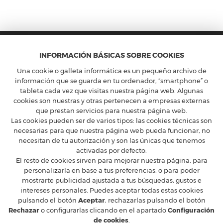
INFORMACIÓN BÁSICAS SOBRE COOKIES
Una cookie o galleta informática es un pequeño archivo de
información que se guarda en tu ordenador, “smartphone” o
tableta cada vez que visitas nuestra página web. Algunas
cookies son nuestras y otras pertenecen a empresas externas
FERRARI CLUB ESPAÑA
que prestan servicios para nuestra página web.
Calle Constancia 41, entreplanta - 28002 Madrid
Las cookies pueden ser de varios tipos: las cookies técnicas son
T
+34 91 5754160
M
ferrari@ferrariclubespana.com
necesarias para que nuestra página web pueda funcionar, no
H
Lunes a jueves de 9:00 a 17:30h, viernes de 9:00 a 15:00h.
necesitan de tu autorización y son las únicas que tenemos
activadas por defecto.
CLUB FERRARI
El resto de cookies sirven para mejorar nuestra página, para
EN LAS REDES
personalizarla en base a tus preferencias, o para poder
mostrarte publicidad ajustada a tus búsquedas, gustos e
FERRARI OFICIAL
intereses personales. Puedes aceptar todas estas cookies
MUNDO FERRARI
pulsando el botón
Aceptar
, rechazarlas pulsando el botón
Rechazar
o configurarlas clicando en el apartado
Configuración
de cookies
.
© 2026 Ferrari Club España