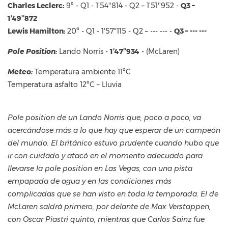
Charles Leclerc:
9º - Q1 - 1’54''814 - Q2 – 1’51'’952 -
Q3 –
1’49’’872
Lewis Hamilton:
20º - Q1 - 1'57"115 - Q2 – --- --- -
Q3 – --- ---
Pole Position:
Lando Norris -
1’47”934
- (McLaren)
Meteo:
Temperatura ambiente 11ºC
Temperatura asfalto 12ºC – Lluvia
Pole position de un Lando Norris que, poco a poco, va
acercándose más a lo que hay que esperar de un campeón
del mundo. El británico estuvo prudente cuando hubo que
ir con cuidado y atacó en el momento adecuado para
llevarse la pole position en Las Vegas, con una pista
empapada de agua y en las condiciones más
complicadas que se han visto en toda la temporada. El de
McLaren saldrá primero, por delante de Max Verstappen,
con Oscar Piastri quinto, mientras que Carlos Sainz fue