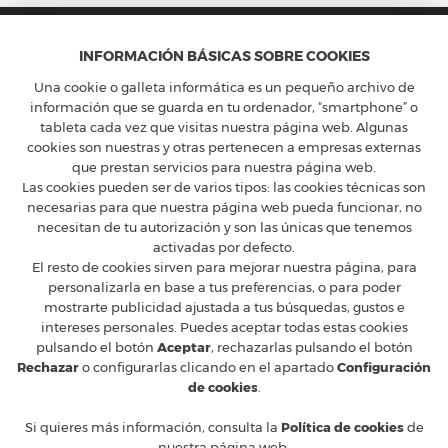
INFORMACIÓN BÁSICAS SOBRE COOKIES
Una cookie o galleta informática es un pequeño archivo de
información que se guarda en tu ordenador, “smartphone” o
tableta cada vez que visitas nuestra página web. Algunas
FERRARI CLUB ESPAÑA
cookies son nuestras y otras pertenecen a empresas externas
que prestan servicios para nuestra página web.
Calle Constancia 41, entreplanta - 28002 Madrid
Las cookies pueden ser de varios tipos: las cookies técnicas son
T
+34 91 5754160
M
ferrari@ferrariclubespana.com
H
Lunes a jueves de 9:00 a 17:30h, viernes de 9:00 a 15:00h.
necesarias para que nuestra página web pueda funcionar, no
necesitan de tu autorización y son las únicas que tenemos
activadas por defecto.
CLUB FERRARI
El resto de cookies sirven para mejorar nuestra página, para
EN LAS REDES
personalizarla en base a tus preferencias, o para poder
mostrarte publicidad ajustada a tus búsquedas, gustos e
FERRARI OFICIAL
intereses personales. Puedes aceptar todas estas cookies
MUNDO FERRARI
pulsando el botón
Aceptar
, rechazarlas pulsando el botón
Rechazar
o configurarlas clicando en el apartado
Configuración
© 2026 Ferrari Club España
de cookies
.
Aviso legal y protección de Datos
Condiciones de venta
Si quieres más información, consulta la
Política de cookies
de
Política de cookies
nuestra página web.