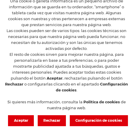
Una cookie o galleta informática es un pequeño archivo de
información que se guarda en tu ordenador, “smartphone” o
tableta cada vez que visitas nuestra página web. Algunas
FERRARI CLUB ESPAÑA
cookies son nuestras y otras pertenecen a empresas externas
que prestan servicios para nuestra página web.
Calle Constancia 41, entreplanta - 28002 Madrid
Las cookies pueden ser de varios tipos: las cookies técnicas son
T
+34 91 5754160
M
ferrari@ferrariclubespana.com
H
Lunes a jueves de 9:00 a 17:30h, viernes de 9:00 a 15:00h.
necesarias para que nuestra página web pueda funcionar, no
necesitan de tu autorización y son las únicas que tenemos
activadas por defecto.
CLUB FERRARI
El resto de cookies sirven para mejorar nuestra página, para
EN LAS REDES
personalizarla en base a tus preferencias, o para poder
mostrarte publicidad ajustada a tus búsquedas, gustos e
FERRARI OFICIAL
intereses personales. Puedes aceptar todas estas cookies
MUNDO FERRARI
pulsando el botón
Aceptar
, rechazarlas pulsando el botón
Rechazar
o configurarlas clicando en el apartado
Configuración
© 2026 Ferrari Club España
de cookies
.
Aviso legal y protección de Datos
Condiciones de venta
Si quieres más información, consulta la
Política de cookies
de
Política de cookies
nuestra página web.
Aceptar
Rechazar
Configuración de cookies
Responsable Web y Comunicación Fede García | Diseño, desarrollo y
alojamiento