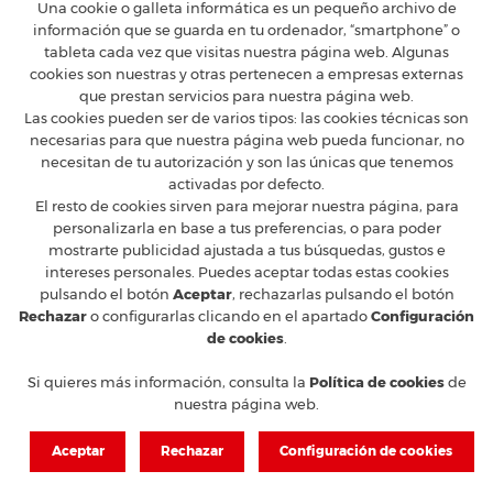
Una cookie o galleta informática es un pequeño archivo de
información que se guarda en tu ordenador, “smartphone” o
tableta cada vez que visitas nuestra página web. Algunas
cookies son nuestras y otras pertenecen a empresas externas
FERRARI CLUB ESPAÑA
que prestan servicios para nuestra página web.
Calle Constancia 41, entreplanta - 28002 Madrid
Las cookies pueden ser de varios tipos: las cookies técnicas son
T
+34 91 5754160
M
ferrari@ferrariclubespana.com
necesarias para que nuestra página web pueda funcionar, no
H
Lunes a jueves de 9:00 a 17:30h, viernes de 9:00 a 15:00h.
necesitan de tu autorización y son las únicas que tenemos
activadas por defecto.
CLUB FERRARI
El resto de cookies sirven para mejorar nuestra página, para
EN LAS REDES
personalizarla en base a tus preferencias, o para poder
mostrarte publicidad ajustada a tus búsquedas, gustos e
FERRARI OFICIAL
intereses personales. Puedes aceptar todas estas cookies
MUNDO FERRARI
pulsando el botón
Aceptar
, rechazarlas pulsando el botón
Rechazar
o configurarlas clicando en el apartado
Configuración
de cookies
.
© 2026 Ferrari Club España
Aviso legal y protección de Datos
Condiciones de venta
Si quieres más información, consulta la
Política de cookies
de
Política de cookies
nuestra página web.
Aceptar
Rechazar
Configuración de cookies
Responsable Web y Comunicación Fede García | Diseño, desarrollo y
alojamiento