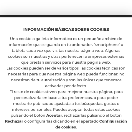
INFORMACIÓN BÁSICAS SOBRE COOKIES
Una cookie o galleta informática es un pequeño archivo de
información que se guarda en tu ordenador, “smartphone” o
tableta cada vez que visitas nuestra página web. Algunas
cookies son nuestras y otras pertenecen a empresas externas
FERRARI CLUB ESPAÑA
que prestan servicios para nuestra página web.
Calle Constancia 41, entreplanta - 28002 Madrid
Las cookies pueden ser de varios tipos: las cookies técnicas son
T
+34 91 5754160
M
ferrari@ferrariclubespana.com
necesarias para que nuestra página web pueda funcionar, no
H
Lunes a jueves de 9:00 a 17:30h, viernes de 9:00 a 15:00h.
necesitan de tu autorización y son las únicas que tenemos
activadas por defecto.
CLUB FERRARI
El resto de cookies sirven para mejorar nuestra página, para
EN LAS REDES
personalizarla en base a tus preferencias, o para poder
mostrarte publicidad ajustada a tus búsquedas, gustos e
FERRARI OFICIAL
intereses personales. Puedes aceptar todas estas cookies
MUNDO FERRARI
pulsando el botón
Aceptar
, rechazarlas pulsando el botón
Rechazar
o configurarlas clicando en el apartado
Configuración
de cookies
.
© 2026 Ferrari Club España