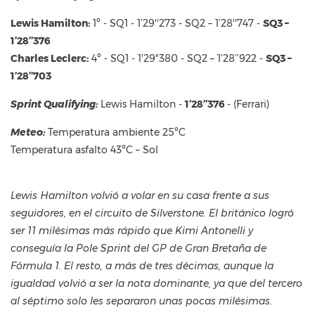
Lewis Hamilton:
1º - SQ1 - 1’29''273 - SQ2 – 1’28''747 -
SQ3 –
1’28’’376
Charles Leclerc:
4º - SQ1 - 1'29"380 - SQ2 – 1’28’’922 -
SQ3 –
1’28’’703
Sprint Qualifying:
Lewis Hamilton -
1’28’’376
- (Ferrari)
Meteo:
Temperatura ambiente 25ºC
Temperatura asfalto 43ºC – Sol
Lewis Hamilton volvió a volar en su casa frente a sus
seguidores, en el circuito de Silverstone. El británico logró
ser 11 milésimas más rápido que Kimi Antonelli y
conseguía la Pole Sprint del GP de Gran Bretaña de
Fórmula 1. El resto, a más de tres décimas, aunque la
igualdad volvió a ser la nota dominante, ya que del tercero
al séptimo solo les separaron unas pocas milésimas.