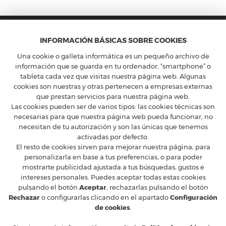
INFORMACIÓN BÁSICAS SOBRE COOKIES
Una cookie o galleta informática es un pequeño archivo de
información que se guarda en tu ordenador, “smartphone” o
tableta cada vez que visitas nuestra página web. Algunas
cookies son nuestras y otras pertenecen a empresas externas
FERRARI CLUB ESPAÑA
que prestan servicios para nuestra página web.
Calle Constancia 41, entreplanta - 28002 Madrid
Las cookies pueden ser de varios tipos: las cookies técnicas son
T
+34 91 5754160
M
ferrari@ferrariclubespana.com
necesarias para que nuestra página web pueda funcionar, no
H
Lunes a jueves de 9:00 a 17:30h, viernes de 9:00 a 15:00h.
necesitan de tu autorización y son las únicas que tenemos
activadas por defecto.
CLUB FERRARI
El resto de cookies sirven para mejorar nuestra página, para
EN LAS REDES
personalizarla en base a tus preferencias, o para poder
mostrarte publicidad ajustada a tus búsquedas, gustos e
FERRARI OFICIAL
intereses personales. Puedes aceptar todas estas cookies
MUNDO FERRARI
pulsando el botón
Aceptar
, rechazarlas pulsando el botón
Rechazar
o configurarlas clicando en el apartado
Configuración
de cookies
.
© 2026 Ferrari Club España
Aviso legal y protección de Datos
Condiciones de venta