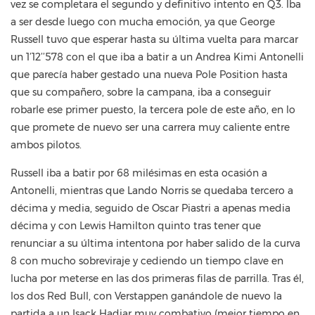
vez se completara el segundo y definitivo intento en Q3. Iba
a ser desde luego con mucha emoción, ya que George
Russell tuvo que esperar hasta su última vuelta para marcar
un 1’12’’578 con el que iba a batir a un Andrea Kimi Antonelli
que parecía haber gestado una nueva Pole Position hasta
que su compañero, sobre la campana, iba a conseguir
robarle ese primer puesto, la tercera pole de este año, en lo
que promete de nuevo ser una carrera muy caliente entre
ambos pilotos.
Russell iba a batir por 68 milésimas en esta ocasión a
Antonelli, mientras que Lando Norris se quedaba tercero a
décima y media, seguido de Oscar Piastri a apenas media
décima y con Lewis Hamilton quinto tras tener que
renunciar a su última intentona por haber salido de la curva
8 con mucho sobreviraje y cediendo un tiempo clave en
lucha por meterse en las dos primeras filas de parrilla. Tras él,
los dos Red Bull, con Verstappen ganándole de nuevo la
partida a un Isack Hadjar muy combativo (mejor tiempo en