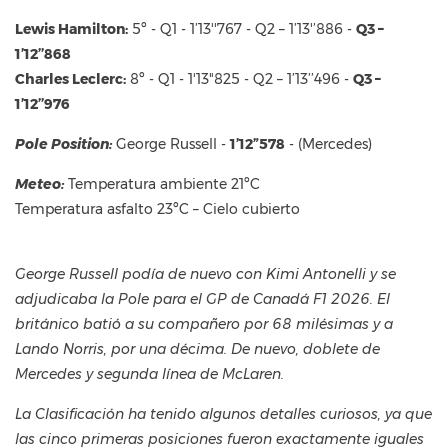
Lewis Hamilton:
5º - Q1 - 1’13''767 - Q2 – 1’13'’886 -
Q3 –
1’12’’868
Charles Leclerc:
8º - Q1 - 1'13"825 - Q2 – 1’13’’496 -
Q3 –
1’12’’976
Pole Position:
George Russell -
1’12”578
- (Mercedes)
Meteo:
Temperatura ambiente 21ºC
Temperatura asfalto 23ºC – Cielo cubierto
George Russell podía de nuevo con Kimi Antonelli y se
adjudicaba la Pole para el GP de Canadá F1 2026. El
británico batió a su compañero por 68 milésimas y a
Lando Norris, por una décima. De nuevo, doblete de
Mercedes y segunda línea de McLaren.
La Clasificación ha tenido algunos detalles curiosos, ya que
las cinco primeras posiciones fueron exactamente iguales