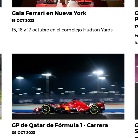
Gala Ferrari en Nueva York
G
P
19 OCT 2023
1
15, 16 y 17 octubre en el complejo Hudson Yards
F
l
GP de Qatar de Fórmula 1 - Carrera
G
S
09 OCT 2023