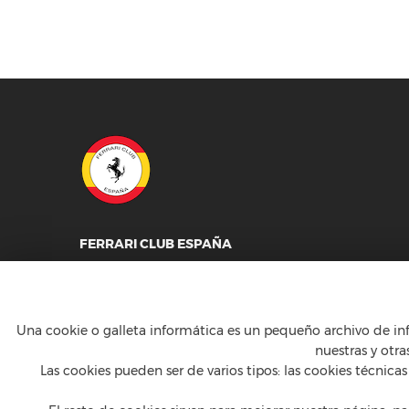
FERRARI CLUB ESPAÑA
Calle Constancia 41, entreplanta - 28002 Madrid
T
+34 91 5754160
M
ferrari@ferrariclubespana.com
Una cookie o galleta informática es un pequeño archivo de in
H
Lunes a jueves de 9:00 a 17:30h, viernes de 9:00 a 
nuestras y otr
Las cookies pueden ser de varios tipos: las cookies técnic