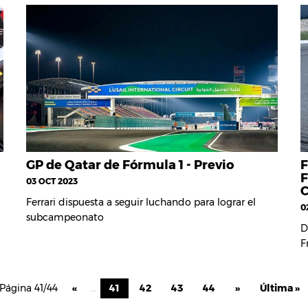
GP de Qatar de Fórmula 1 - Previo
F
F
03 OCT 2023
Ferrari dispuesta a seguir luchando para lograr el
0
subcampeonato
D
F
Página 41/44
«
...
41
42
43
44
»
Última »