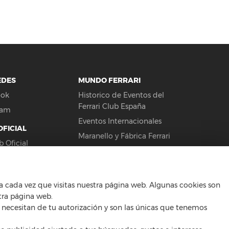
EDES
MUNDO FERRARI
ook
Historico de Eventos del
Ferrari Club España
ram
Eventos Internacionales
OFICIAL
Maranello y Fábrica Ferrari
b Oficial
Todos los Ferrari
História Ferrari
se Clienti
Galería de Arte Ferrari
 cada vez que visitas nuestra página web. Algunas cookies son
oni GT
Modelismo Ferrari
tra página web.
orts Team
o necesitan de tu autorización y son las únicas que tenemos
Ferrari Land Port Aventura
Ferrari Word Abu Dhabi