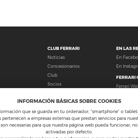
CLUB FERRARI
EN LAS R
Noticias
En Faceb
Concesionarios
En Instag
Club
FERRARI 
Socios
Ferrari We
Contacta
Fórmula 1
INFORMACIÓN BÁSICAS SOBRE COOKIES
Ferrari Cor
formación que se guarda en tu ordenador, “smartphone” o tableta
15:00h.
Competizi
as pertenecen a empresas externas que prestan servicios para nues
Ferrari Sp
as son necesarias para que nuestra página web pueda funcionar, n
activadas por defecto.