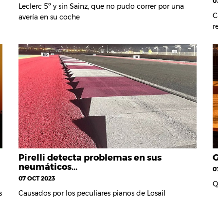
0
Leclerc 5º y sin Sainz, que no pudo correr por una
C
avería en su coche
r
Pirelli detecta problemas en sus
G
neumáticos…
0
07 OCT 2023
Q
s
Causados por los peculiares pianos de Losail