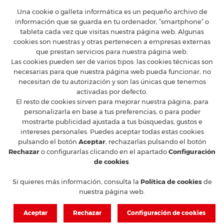
Una cookie o galleta informática es un pequeño archivo de
información que se guarda en tu ordenador, “smartphone” o
tableta cada vez que visitas nuestra página web. Algunas
cookies son nuestras y otras pertenecen a empresas externas
FERRARI CLUB ESPAÑA
que prestan servicios para nuestra página web.
Calle Constancia 41, entreplanta - 28002 Madrid
Las cookies pueden ser de varios tipos: las cookies técnicas son
T
+34 91 5754160
M
ferrari@ferrariclubespana.com
necesarias para que nuestra página web pueda funcionar, no
H
Lunes a jueves de 9:00 a 17:30h, viernes de 9:00 a 15:00h.
necesitan de tu autorización y son las únicas que tenemos
activadas por defecto.
CLUB FERRARI
El resto de cookies sirven para mejorar nuestra página, para
EN LAS REDES
personalizarla en base a tus preferencias, o para poder
mostrarte publicidad ajustada a tus búsquedas, gustos e
FERRARI OFICIAL
intereses personales. Puedes aceptar todas estas cookies
MUNDO FERRARI
pulsando el botón
Aceptar
, rechazarlas pulsando el botón
Rechazar
o configurarlas clicando en el apartado
Configuración
de cookies
.
© 2026 Ferrari Club España
Aviso legal y protección de Datos
Condiciones de venta
Si quieres más información, consulta la
Política de cookies
de
Política de cookies
nuestra página web.
Aceptar
Rechazar
Configuración de cookies
Responsable Web y Comunicación Fede García | Diseño, desarrollo y