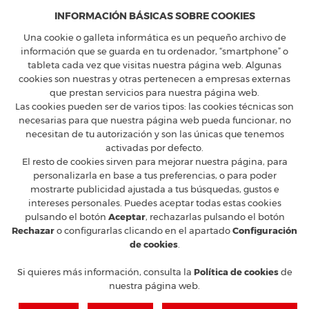
INFORMACIÓN BÁSICAS SOBRE COOKIES
Una cookie o galleta informática es un pequeño archivo de
información que se guarda en tu ordenador, “smartphone” o
tableta cada vez que visitas nuestra página web. Algunas
cookies son nuestras y otras pertenecen a empresas externas
FERRARI CLUB ESPAÑA
que prestan servicios para nuestra página web.
Calle Constancia 41, entreplanta - 28002 Madrid
Las cookies pueden ser de varios tipos: las cookies técnicas son
T
+34 91 5754160
M
ferrari@ferrariclubespana.com
necesarias para que nuestra página web pueda funcionar, no
H
Lunes a jueves de 9:00 a 17:30h, viernes de 9:00 a 15:00h.
necesitan de tu autorización y son las únicas que tenemos
activadas por defecto.
CLUB FERRARI
El resto de cookies sirven para mejorar nuestra página, para
EN LAS REDES
personalizarla en base a tus preferencias, o para poder
mostrarte publicidad ajustada a tus búsquedas, gustos e
FERRARI OFICIAL
intereses personales. Puedes aceptar todas estas cookies
MUNDO FERRARI
pulsando el botón
Aceptar
, rechazarlas pulsando el botón
Rechazar
o configurarlas clicando en el apartado
Configuración
de cookies
.
© 2026 Ferrari Club España
Aviso legal y protección de Datos
Condiciones de venta
Si quieres más información, consulta la
Política de cookies
de
Política de cookies
nuestra página web.